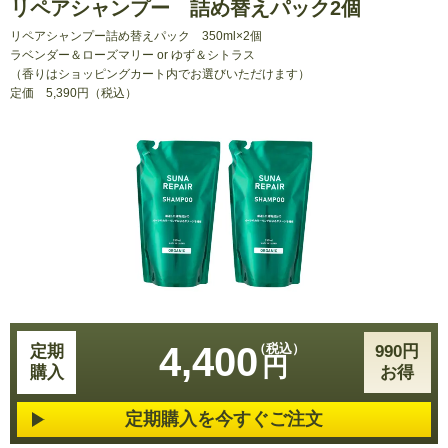
リペアシャンプー 詰め替えパック2個
リペアシャンプー詰め替えパック
350ml×2個
ラベンダー＆ローズマリー or ゆず＆シトラス
（香りはショッピングカート内でお選びいただけます）
定価
5,390円（税込）
4,400
定期
990円
円
購入
お得
定期購入を今すぐご注文