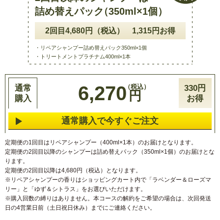
詰め替えパッ
ク
（350ml×1個
）
2回目4,680円（税込） 1,315円お得
・リペアシャンプー詰め替えパック350ml×1個
・トリートメントプラチナム400ml×1本
6,270
通常
330円
円
購入
お得
通常購入で今すぐご注文
定期便の1回目はリペアシャンプー（400ml×1本）のお届けとなります。
定期便の2回目以降のシャンプーは詰め替えパック（350ml×1個）のお届けとな
ります。
定期便の2回目以降は4,680円（税込）となります。
※リペアシャンプーの香りはショッピングカート内で「ラベンダー＆ローズマ
リー」と「ゆず＆シトラス」をお選びいただけます。
※購入回数の縛りはありません。本コースの解約をご希望の場合は、次回発送
日の4営業日前（土日祝日休み）までにご連絡ください。