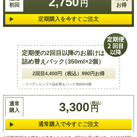
2,750
円
初回
お得
定期購入を今すぐご注文
定期便の2回目以降のお届けは
詰め替えパッ
ク
（350ml×2個
）
2回目4,400円（税込）990円お得
・リペアシャンプー詰め替えパック350ml×2個
3,300
通常
円
購入
通常購入で今すぐご注文