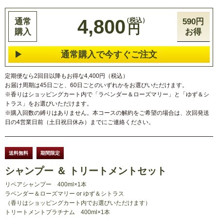
4,800
通常
590円
円
購入
お得
通常購入で今すぐご注文
定期便なら2回目以降もお得な4,400円（税込）
お届け周期は45日ごと、60日ごとのいずれかをお選びいただけます。
※香りはショッピングカート内で「ラベンダー＆ローズマリー」と「ゆず＆シ
トラス」をお選びいただけます。
※購入回数の縛りはありません。本コースの解約をご希望の場合は、次回発送
日の4営業日前（土日祝日休み）までにご連絡ください。
送料無料
期間限定
シャンプー ＆ トリートメントセット
リペアシャンプー
400ml×1本
ラベンダー＆ローズマリー or ゆず＆シトラス
（香りはショッピングカート内でお選びいただけます）
トリートメントプラチナム
400ml×1本