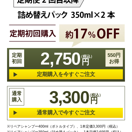
2,750
定期
550円
円
初回
お得
定期購入を今すぐご注文
3,300
通常
円
購入
通常購入で今すぐご注文
※
リペアシャンプー400ml（ボトルタイプ）、1本定価3,300円（税込）
※
リペアシャンプー350ml（詰め替えパック）、1本定価2,695円（税込）