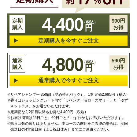
4,400
定期
990円
円
購入
お得
定期購入を今すぐご注文
4,800
通常
590円
円
購入
お得
通常購入で今すぐご注文
※
リペアシャンプー 350ml（詰め替えパック）、1本 定価2,695円（税込）
※
香りはショッピングカート内で「ラベンダー＆ローズマリー」と「ゆず
＆シトラス」をお選びいただけます。
※
定期便なら2回目以降もお得な4,400円（税込）
※
お届け周期は45日ごと、60日ごとのいずれかをお選びいただけます。
※
購入回数の縛りはありません。本コースの解約をご希望の場合は、次回
発送日の4営業日前（土日祝日休み）までにご連絡ください。