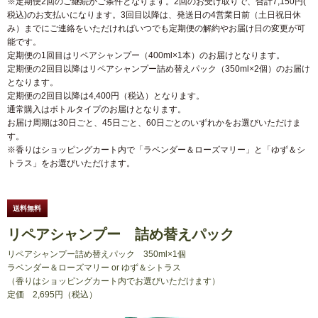
※定期便2回のご継続がご条件となります。2回のお受け取りで、合計7,150円(
税込)のお支払いになります。3回目以降は、発送日の4営業日前（土日祝日休
み）までにご連絡をいただければいつでも定期便の解約やお届け日の変更が可
能です。
定期便の1回目はリペアシャンプー（400ml×1本）のお届けとなります。
定期便の2回目以降はリペアシャンプー詰め替えパック（350ml×2個）のお届け
となります。
定期便の2回目以降は4,400円（税込）となります。
通常購入はボトルタイプのお届けとなります。
お届け周期は30日ごと、45日ごと、60日ごとのいずれかをお選びいただけま
す。
※香りはショッピングカート内で「ラベンダー＆ローズマリー」と「ゆず＆シ
トラス」をお選びいただけます。
送料無料
リペアシャンプー 詰め替えパック
リペアシャンプー詰め替えパック
350ml×1個
ラベンダー＆ローズマリー or ゆず＆シトラス
（香りはショッピングカート内でお選びいただけます）
定価
2,695円（税込）