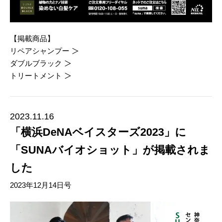
掲載商品
リペアシャンプー
ダブルブラック
トリートメント
2023.11.16
「横浜DeNAベイスターズ2023」に
「SUNAバイオショット」が掲載されま
した
2023年12月14日号