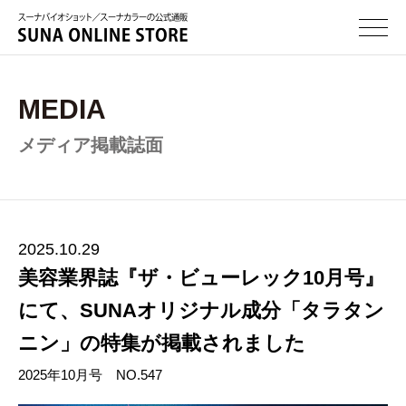
MEDIA
メディア掲載誌面
2025.10.29
美容業界誌『ザ・ビューレック10月号』
にて、SUNAオリジナル成分「タラタン
ニン」の特集が掲載されました
2025年10月号 NO.547