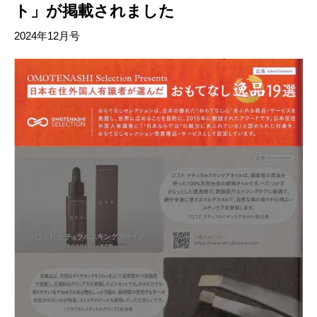
ト」が掲載されました
2024年12月号