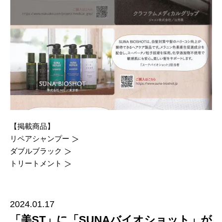
掲載商品
リペアシャンプー
ダブルブラック
トリートメント
2024.01.17
「美ST」に「SUNAバイオショット」が