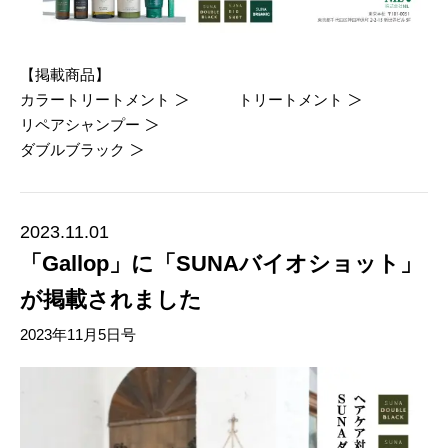
掲載商品
カラートリートメント
トリートメント
リペアシャンプー
ダブルブラック
2023.11.01
「Gallop」に「SUNAバイオショット」
が掲載されました
2023年11月5日号